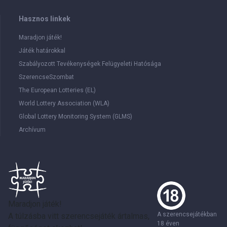
Hasznos linkek
Maradjon játék!
Játék határokkal
Szabályozott Tevékenységek Felügyeleti Hatósága
SzerencseSzombat
The European Lotteries (EL)
World Lottery Association (WLA)
Global Lottery Monitoring System (GLMS)
Archívum
Maradjon játék!
A szerencsejátékban
A túlzásba vitt szerencsejáték ártalmas,
18 éven