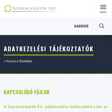
MENÜ
Keres
KARRIER
ADATKEZELÉSI TÁJÉKOZTATÓK
« Vissza a főoldalra
KAPCSOLÓDÓ FÁJLOK
A Szerencsejáték Zrt. adatkezelési tájékoztatóit ezen az