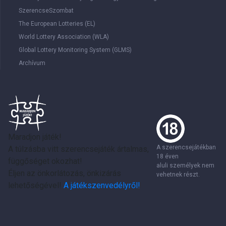
SzerencseSzombat
The European Lotteries (EL)
World Lottery Association (WLA)
Global Lottery Monitoring System (GLMS)
Archívum
Maradjon játék!
A szerencsejátékban
A túlzásba vitt szerencsejáték ártalmas,
18 éven
függőséget okozhat!
aluli személyek nem
Éljen az önkorlátozás, önkizárás
vehetnek részt.
lehetőségével!
A játékszenvedélyről!