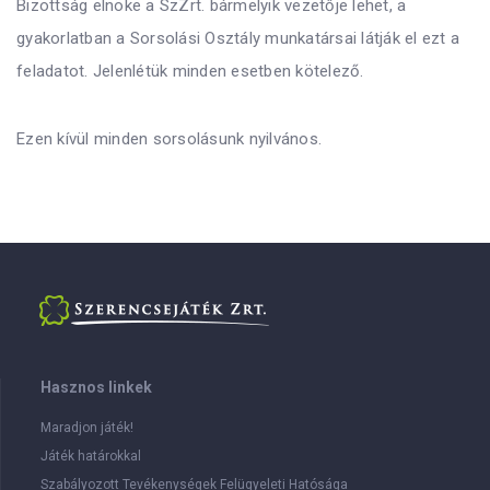
Bizottság elnöke a SzZrt. bármelyik vezetője lehet, a
gyakorlatban a Sorsolási Osztály munkatársai látják el ezt a
feladatot. Jelenlétük minden esetben kötelező.
Ezen kívül minden sorsolásunk nyilvános.
Hasznos linkek
Maradjon játék!
Játék határokkal
Szabályozott Tevékenységek Felügyeleti Hatósága