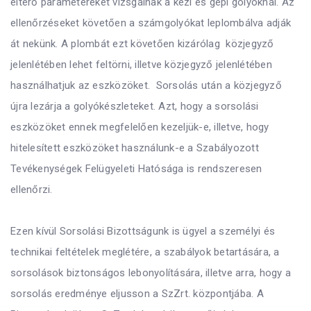
eltérő paramétereket vizsgálnak a kézi és gépi golyóknál. Az
ellenőrzéseket követően a számgolyókat leplombálva adják
át nekünk. A plombát ezt követően kizárólag közjegyző
jelenlétében lehet feltörni, illetve közjegyző jelenlétében
használhatjuk az eszközöket. Sorsolás után a közjegyző
újra lezárja a golyókészleteket. Azt, hogy a sorsolási
eszközöket ennek megfelelően kezeljük-e, illetve, hogy
hitelesített eszközöket használunk-e a Szabályozott
Tevékenységek Felügyeleti Hatósága is rendszeresen
ellenőrzi.
Ezen kívül Sorsolási Bizottságunk is ügyel a személyi és
technikai feltételek meglétére, a szabályok betartására, a
sorsolások biztonságos lebonyolítására, illetve arra, hogy a
sorsolás eredménye eljusson a SzZrt. központjába. A