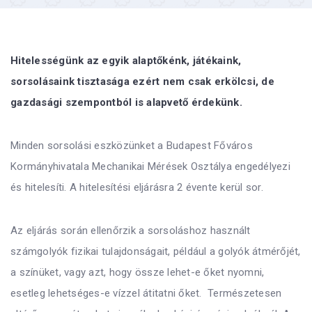
Hitelességünk az egyik alaptőkénk, játékaink,
sorsolásaink tisztasága ezért nem csak erkölcsi, de
gazdasági szempontból is alapvető érdekünk.
Minden sorsolási eszközünket a Budapest Főváros
Kormányhivatala Mechanikai Mérések Osztálya engedélyezi
és hitelesíti. A hitelesítési eljárásra 2 évente kerül sor.
Az eljárás során ellenőrzik a sorsoláshoz használt
számgolyók fizikai tulajdonságait, például a golyók átmérőjét,
a színüket, vagy azt, hogy össze lehet-e őket nyomni,
esetleg lehetséges-e vízzel átitatni őket. Természetesen