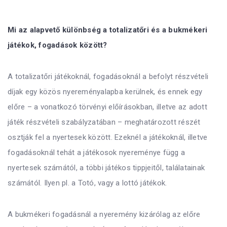
Mi az alapvető különbség a totalizatőri és a bukmékeri
játékok, fogadások között?
A totalizatőri játékoknál, fogadásoknál a befolyt részvételi
díjak egy közös nyereményalapba kerülnek, és ennek egy
előre – a vonatkozó törvényi előírásokban, illetve az adott
játék részvételi szabályzatában – meghatározott részét
osztják fel a nyertesek között. Ezeknél a játékoknál, illetve
fogadásoknál tehát a játékosok nyereménye függ a
nyertesek számától, a többi játékos tippjeitől, találatainak
számától. Ilyen pl. a Totó, vagy a lottó játékok.
A bukmékeri fogadásnál a nyeremény kizárólag az előre