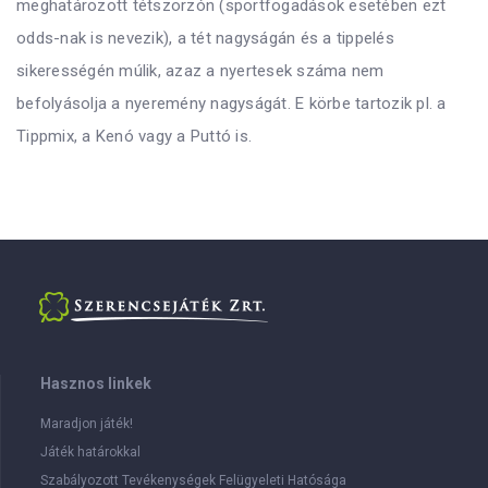
meghatározott tétszorzón (sportfogadások esetében ezt
odds-nak is nevezik), a tét nagyságán és a tippelés
sikerességén múlik, azaz a nyertesek száma nem
befolyásolja a nyeremény nagyságát. E körbe tartozik pl. a
Tippmix, a Kenó vagy a Puttó is.
Hasznos linkek
Maradjon játék!
Játék határokkal
Szabályozott Tevékenységek Felügyeleti Hatósága