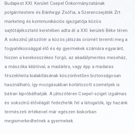
Budapest XXI. Kerület Csepel Önkormányzatának
polgármestere és Bánhegyi Zsófia, a Szerencsejáték Zrt.
marketing és kommunikációs igazgatója közös
sajtótájékoztató keretében adta át a XXI. kerületi Béke téren.
A sokszínű játszótér a közös játszás örömét teremti meg a
fogyatékossággal élő és ép gyermekek számára egyaránt,
hiszen a kerekesszékes forgó, az akadálymentes meseház,
a mászóka kilátóval, a madárles, vagy épp a madaras
fészekhinta kialakításának köszönhetően biztonságosan
használható, így mozgásukban korlátozott személyek is
bátran kipróbálhatják. A játszótéren Csepel-sziget izgalmas
és sokszínű élővilágát fedezhetik fel a látogatók, így hazánk
természeti értékeivel már egészen kiskorban
megismerkedhetnek a gyermekek.