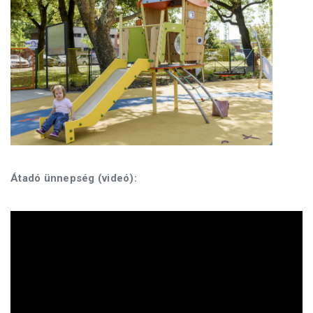
Átadó ünnepség (videó):